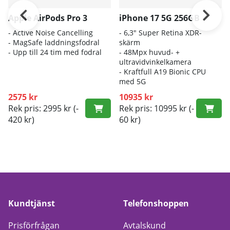
Apple AirPods Pro 3
iPhone 17 5G 256GB
- A
ctive Noise Cancelling
- 6
,3" Super Retina XDR-
- M
agSafe laddningsfodral
skärm
- Up
p till 24 tim med fodral
- 4
8Mpx huvud- +
ultravidvinkelkamera
- K
raftfull A19 Bionic CPU
med 5G
2575 kr
10935 kr
Rek pris: 2995 kr
(-
Rek pris: 10995 kr
(-
420 kr)
60 kr)
Kundtjänst
Telefonshoppen
Prisförfrågan
Avtalskund