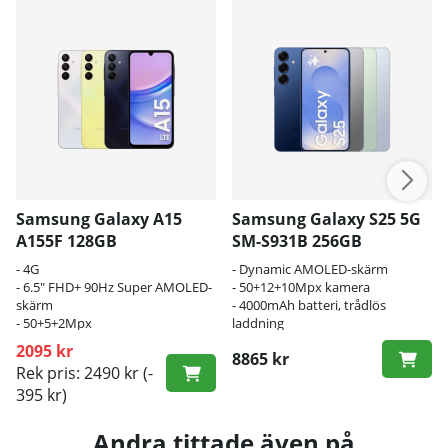
Samsung Galaxy A15
Samsung Galaxy S25 5G
A155F 128GB
SM-S931B 256GB
- 4G
- Dynamic AMOLED-skärm
- 6.5" FHD+ 90Hz Super AMOLED-
- 50+12+10Mpx kamera
skärm
- 4000mAh batteri, trådlös
- 50+5+2Mpx
laddning
trippelkamerauppsättning
2095 kr
8865 kr
Rek pris: 2490 kr
(-
395 kr)
Andra tittade även på