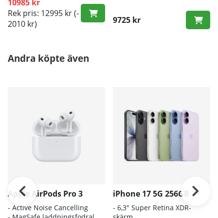
10985 kr
Rek pris: 12995 kr
(-
9725 kr
2010 kr)
Andra köpte även
Apple AirPods Pro 3
iPhone 17 5G 256GB
- A
ctive Noise Cancelling
- 6
,3" Super Retina XDR-
- M
agSafe laddningsfodral
skärm