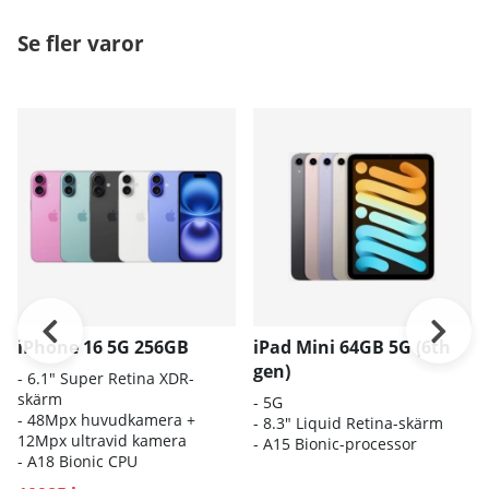
Se fler varor
iPhone 16 5G 256GB
iPad Mini 64GB 5G (6th
gen)
- 6.1″ Super Retina XDR-
skärm
- 5G
- 48Mpx huvudkamera +
- 8.3" Liquid Retina-skärm
12Mpx ultravid kamera
-
A15 Bionic-processor
- A18 Bionic CPU