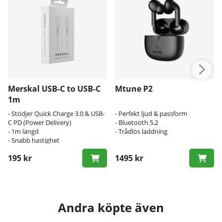
Merskal USB-C to USB-C
Mtune P2
1m
- Stödjer Quick Charge 3.0 & USB-
- Perfekt ljud & passform
C PD (Power Delivery)
- Bluetooth 5.2
- 1m längd
- Trådlös laddning
- Snabb hastighet
195 kr
1495 kr
Andra köpte även