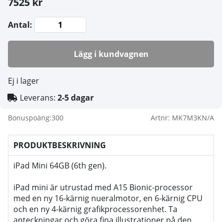
7525 kr
Antal:
Lägg i kundvagnen
Ej i lager
Leverans:
2-5 dagar
Bonuspoäng:
300
Artnr:
MK7M3KN/A
PRODUKTBESKRIVNING
iPad Mini 64GB (6th gen).
iPad mini är utrustad med A15 Bionic-processor
med en ny 16-kärnig nueralmotor, en 6-kärnig CPU
och en ny 4-kärnig grafikprocessorenhet. Ta
anteckningar och göra fina illustrationer på den