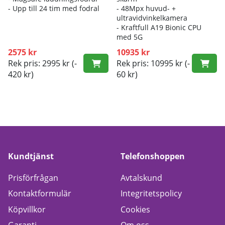
- Up
p till 24 tim med fodral
- 4
8Mpx huvud- +
ultravidvinkelkamera
- K
raftfull A19 Bionic CPU
med 5G
2575 kr
10935 kr
Rek pris: 2995 kr
(-
Rek pris: 10995 kr
(-
420 kr)
60 kr)
Kundtjänst
Telefonshoppen
Prisförfrågan
Avtalskund
Kontaktformulär
Integritetspolicy
Köpvillkor
Cookies