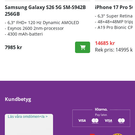
Samsung Galaxy S26 5G SM-S942B
iPhone 17 Pro 5
256GB
- 6,3" Super Retina
- 48+48+48MP trip
- 6
,3" FHD+ 120 Hz Dynamic AMOLED
-
A19 Pro Bionic CP
- E
xynos 2600 2nm-processor
-
4300 mAh-batteri
14685 kr
7985 kr
Rek pris: 14995 kr
Kundbetyg
Läs våra omdömen</a >