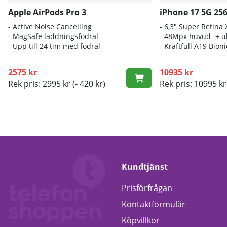
Apple AirPods Pro 3
iPhone 17 5G 25
- A
ctive Noise Cancelling
- 6
,3" Super Retina
- M
agSafe laddningsfodral
- 4
8Mpx huvud- + ul
- Up
p till 24 tim med fodral
- K
raftfull A19 Bio
2575 kr
10935 kr
Rek pris: 2995 kr
(- 420 kr)
Rek pris: 10995 kr
Kundtjänst
Prisförfrågan
Kontaktformulär
Köpvillkor