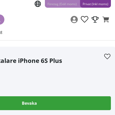
Företag (Exkl moms)
Privat (Inkl moms)
ng
alare iPhone 6S Plus
Bevaka