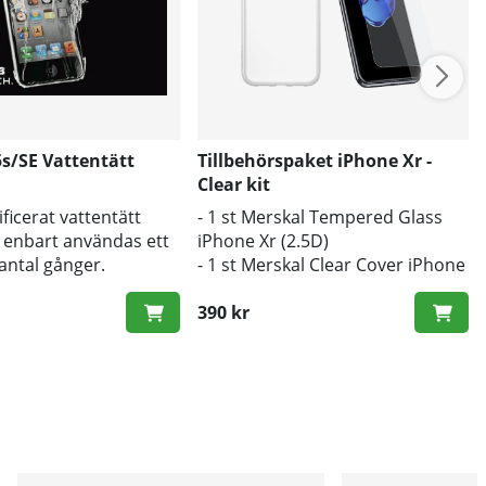
s/SE Vattentätt
Tillbehörspaket iPhone Xr -
Clear kit
ificerat vattentätt
- 1 st Merskal Tempered Glass
n enbart användas ett
iPhone Xr (2.5D)
antal gånger.
- 1 st Merskal Clear Cover iPhone
Xr
390 kr