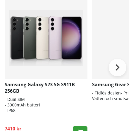
Samsung Galaxy S23 5G S911B
Samsung Gear S3
256GB
- Tidlös design- Pr
Vatten och smutsav
- Dual SIM
- 3900mAh batteri
- IP68
7410 kr