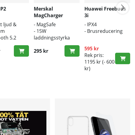
 P2
Merskal
Huawei Freebuds
MagCharger
3i
t ljud &
- MagSafe
- IPX4
rm
- 15W
- Brusreducering
ooth 5.2
laddningsstyrka
ös laddning
- Trådlös laddare
595 kr
r
295 kr
Rek pris:
1195 kr
(- 600
kr)