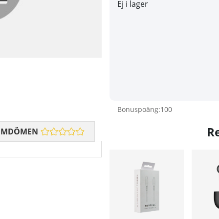
Ej i lager
Bonuspoäng:
100
R
OMDÖMEN