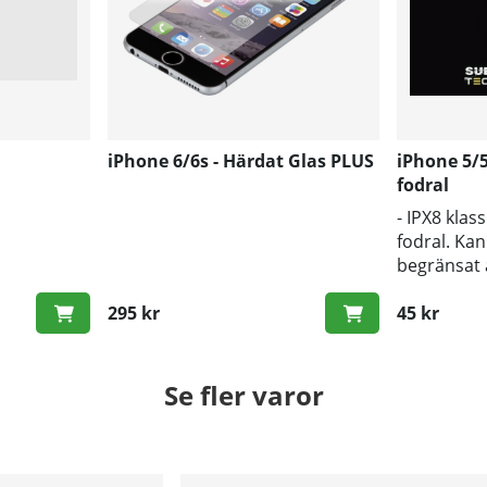
iPhone 6/6s - Härdat Glas PLUS
iPhone 5/5
fodral
- IPX8 klass
fodral. Ka
begränsat 
295 kr
45 kr
Se fler varor