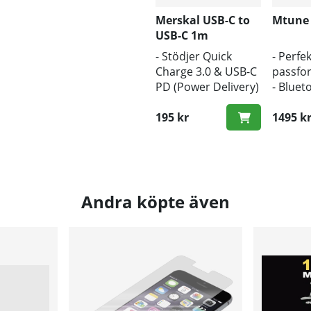
Merskal USB-C to
Mtune
USB-C 1m
- Stödjer Quick
- Perfek
Charge 3.0 & USB-C
passfo
PD (Power Delivery)
- Bluet
- 1m längd
- Trådl
- Snabb hastighet
195 kr
1495 k
Andra köpte även