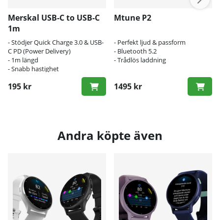
Merskal USB-C to USB-C
Mtune P2
1m
- Stödjer Quick Charge 3.0 & USB-
- Perfekt ljud & passform
C PD (Power Delivery)
- Bluetooth 5.2
- 1m längd
- Trådlös laddning
- Snabb hastighet
195 kr
1495 kr
Andra köpte även