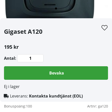
Gigaset A120
195 kr
Antal:
Bevaka
Ej i lager
Leverans:
Kontakta kundtjänst (EOL)
Bonuspoäng:
100
Artnr:
ga120