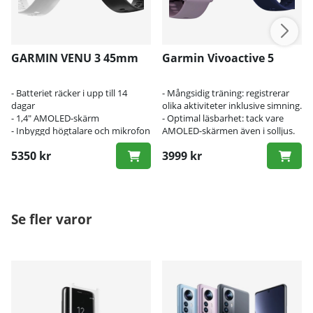
GARMIN VENU 3 45mm
Garmin Vivoactive 5
- Batteriet räcker i upp till 14
- Mångsidig träning: registrerar
dagar
olika aktiviteter inklusive simning.
- 1,4" AMOLED-skärm
- Optimal läsbarhet: tack vare
- Inbyggd högtalare och mikrofon
AMOLED-skärmen även i solljus.
- Hälsokontroll: pulsmätning,
5350 kr
3999 kr
sömnövervakning och
stresshantering ingår.
Se fler varor