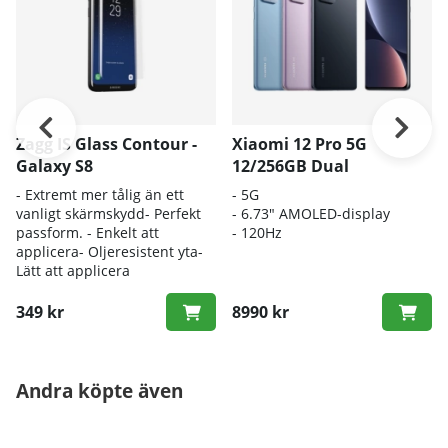
Zagg IS Glass Contour -
Xiaomi 12 Pro 5G
Galaxy S8
12/256GB Dual
- Extremt mer tålig än ett
- 5G
vanligt skärmskydd- Perfekt
- 6.73" AMOLED-display
passform. - Enkelt att
- 120Hz
applicera- Oljeresistent yta-
Lätt att applicera
349 kr
8990 kr
Andra köpte även