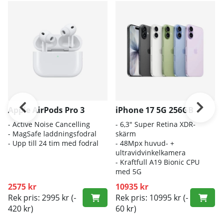
Apple AirPods Pro 3
iPhone 17 5G 256GB
- A
ctive Noise Cancelling
- 6
,3" Super Retina XDR-
- M
agSafe laddningsfodral
skärm
- Up
p till 24 tim med fodral
- 4
8Mpx huvud- +
ultravidvinkelkamera
- K
raftfull A19 Bionic CPU
med 5G
2575 kr
10935 kr
Rek pris: 2995 kr
(-
Rek pris: 10995 kr
(-
420 kr)
60 kr)