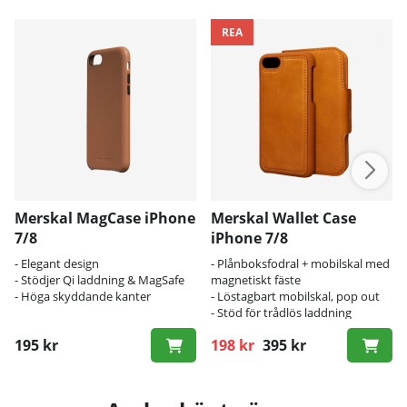
REA
Merskal MagCase iPhone
Merskal Wallet Case
7/8
iPhone 7/8
- Elegant design
- Plånboksfodral + mobilskal med
- Stödjer Qi laddning & MagSafe
magnetiskt fäste
- Höga skyddande kanter
- Löstagbart mobilskal, pop out
- Stöd för trådlös laddning
195 kr
198 kr
395 kr
Ordinarie pris: