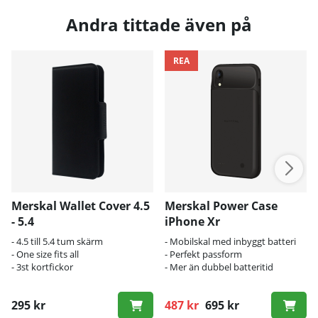
Andra tittade även på
REA
Merskal Wallet Cover 4.5
Merskal Power Case
- 5.4
iPhone Xr
- 4.5 till 5.4 tum skärm
- Mobilskal med inbyggt batteri
- One size fits all
- Perfekt passform
- 3st kortfickor
- Mer än dubbel batteritid
295 kr
487 kr
695 kr
Ordinarie pris: