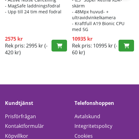
- M
agSafe laddningsfodral
skärm
- Up
p till 24 tim med fodral
- 4
8Mpx huvud- +
ultravidvinkelkamera
- K
raftfull A19 Bionic CPU
med 5G
2575 kr
10935 kr
Rek pris: 2995 kr
(-
Rek pris: 10995 kr
(-
420 kr)
60 kr)
Kundtjänst
Telefonshoppen
Prisförfrågan
Avtalskund
Kontaktformulär
Integritetspolicy
Köpvillkor
Cookies