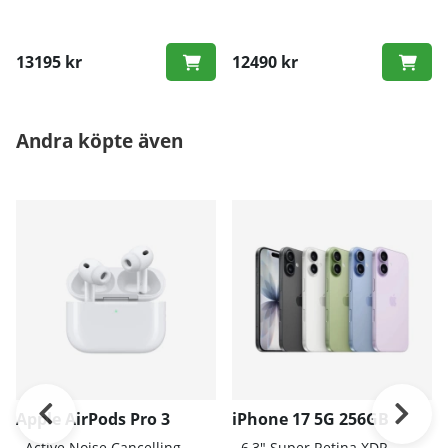
13195 kr
12490 kr
Andra köpte även
Apple AirPods Pro 3
iPhone 17 5G 256GB
- A
ctive Noise Cancelling
- 6
,3" Super Retina XDR-