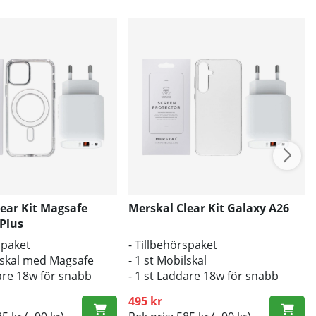
ear Kit Magsafe
Merskal Clear Kit Galaxy A26
Plus
spaket
- Tillbehörspaket
ilskal med Magsafe
- 1 st Mobilskal
dare 18w för snabb
- 1 st Laddare 18w för snabb
laddning
495 kr