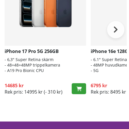
iPhone 17 Pro 5G 256GB
iPhone 16e 128G
- 6,3" Super Retina skärm
- 6.1″ Super Retin
- 48+48+48MP trippelkamera
- 48MP huvudkame
-
A19 Pro Bionic CPU
- 5G
14685 kr
6795 kr
Rek pris: 14995 kr
(- 310 kr)
Rek pris: 8495 kr
(