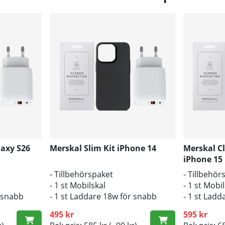
laxy S26
Merskal Slim Kit iPhone 14
Merskal Cl
iPhone 15 
- Tillbehörspaket
- Tillbehör
- 1 st Mobilskal
- 1 st Mob
r snabb
- 1 st Laddare 18w för snabb
- 1 st Lad
laddning
laddning
495 kr
595 kr