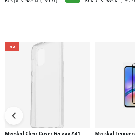
Rek pris: 685 kr
(- 90 kr)
Rek pris: 585 kr
(- 90 k
REA
Merskal Clear Cover Galaxy A41
Merskal Tempere