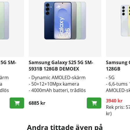
 5G SM-
Samsung Galaxy S25 5G SM-
Samsung G
S931B 128GB DEMOEX
128GB
kärm
- Dynamic AMOLED-skärm
- 5G
a
- 50+12+10Mpx kamera
- 6,6-tums
ådlös
- 4000mAh batteri, trådlös
AMOLED-s
laddning
- 5000 mAh
3940 kr
6885 kr
Rek pris: 5
kr)
Andra tittade även på