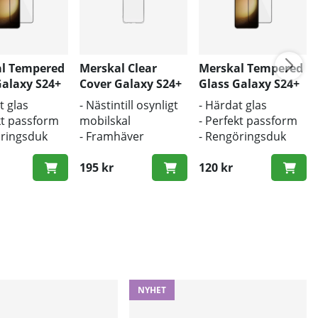
l Tempered
Merskal Clear
Merskal Tempered
Galaxy S24+
Cover Galaxy S24+
Glass Galaxy S24+
(3D) - BULK
t glas
- Nästintill osynligt
- Härdat glas
kt passform
mobilskal
- Perfekt passform
öringsduk
- Framhäver
- Rengöringsduk
tsduk
mobilens
och putsduk
erad
originaldesign
195 kr
inkluderad
120 kr
- Bra skydd mot
smuts och repor
NYHET