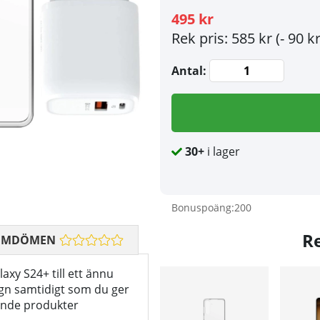
495 kr
Rek pris: 585 kr
(- 90 kr
Antal:
30+
i lager
Bonuspoäng:
200
R
OMDÖMEN
laxy S24+ till ett ännu
sign samtidigt som du ger
ående produkter