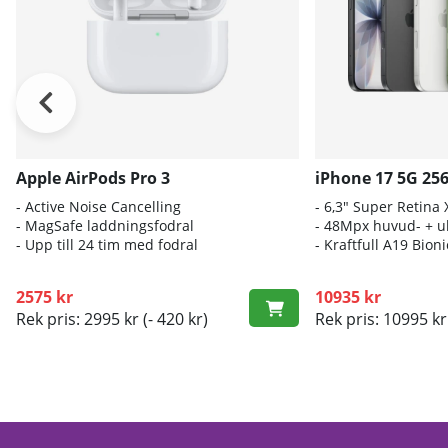
Apple AirPods Pro 3
iPhone 17 5G 25
- A
ctive Noise Cancelling
- 6
,3" Super Retina
- M
agSafe laddningsfodral
- 4
8Mpx huvud- + ul
- Up
p till 24 tim med fodral
- K
raftfull A19 Bio
2575 kr
10935 kr
Rek pris: 2995 kr
(- 420 kr)
Rek pris: 10995 kr