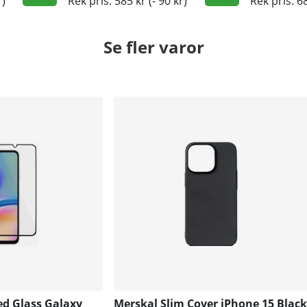
r)
Rek pris: 585 kr
(- 90 kr)
Rek pris: 6
Se fler varor
d Glass Galaxy
Merskal Slim Cover iPhone 15 Black