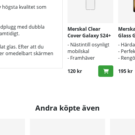
v högsta kvalitet som
addplugg med dubbla
Merskal Clear
Merska
amtidigt.
Cover Galaxy S24+
Glass 
- BULK
(3D)
- Nästintill osynligt
- Härda
t glas. Efter att du
mobilskal
- Perfe
 ger omedelbart skärmen
- Framhäver
- Reng
mobilens
och pu
originaldesign
120 kr
inklud
195 kr
- Bra skydd mot
smuts och repor
Andra köpte även