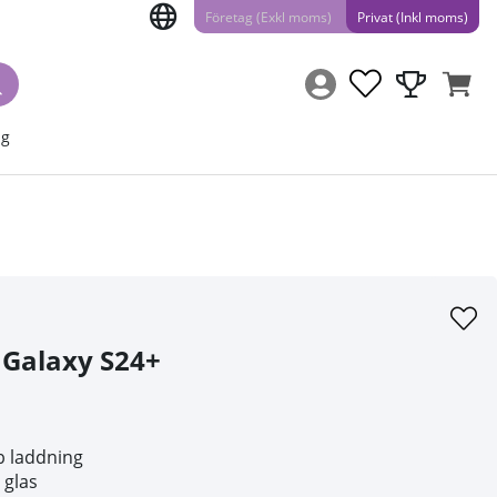
Företag (Exkl moms)
Privat (Inkl moms)
ng
 Galaxy S24+
b laddning
 glas