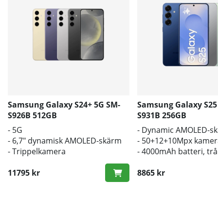
Samsung Galaxy S24+ 5G SM-
Samsung Galaxy S25
S926B 512GB
S931B 256GB
- 5G
- Dynamic AMOLED-s
- 6,7" dynamisk AMOLED-skärm
- 50+12+10Mpx kamer
- Trippelkamera
- 4000mAh batteri, tr
laddning
11795 kr
8865 kr