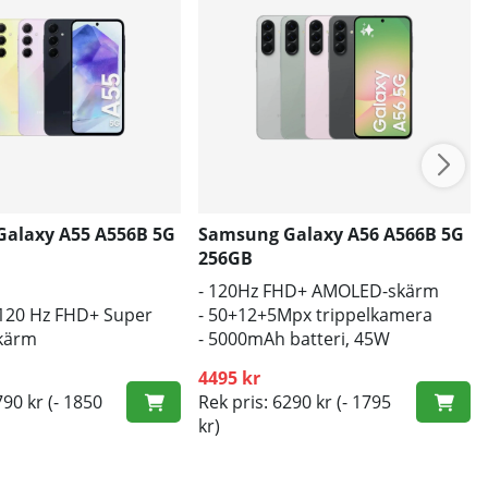
alaxy A55 A556B 5G
Samsung Galaxy A56 A566B 5G
256GB
- 120Hz FHD+ AMOLED-skärm
 120 Hz FHD+ Super
- 50+12+5Mpx trippelkamera
kärm
- 5000mAh batteri, 45W
-batteri
snabbladdning
4495 kr
790 kr
(- 1850
Rek pris: 6290 kr
(- 1795
kr)