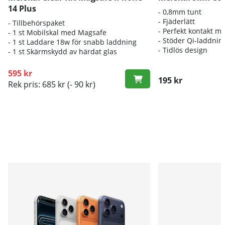
14 Plus
- 0,8mm tunt
- Fjäderlätt
- Tillbehörspaket
- Perfekt kontakt m
- 1 st Mobilskal med Magsafe
- Stöder Qi-laddnin
- 1 st Laddare 18w för snabb laddning
- Tidlös design
- 1 st Skärmskydd av härdat glas
595 kr
195 kr
Rek pris: 685 kr
(- 90 kr)