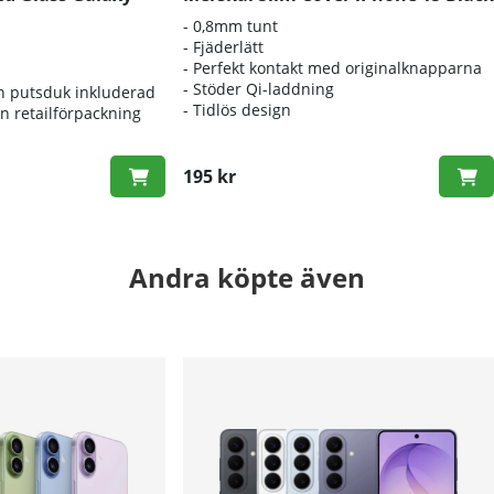
- 0,8mm tunt
- Fjäderlätt
- Perfekt kontakt med originalknapparna
- Stöder Qi-laddning
h putsduk inkluderad
- Tidlös design
an retailförpackning
195 kr
Andra köpte även