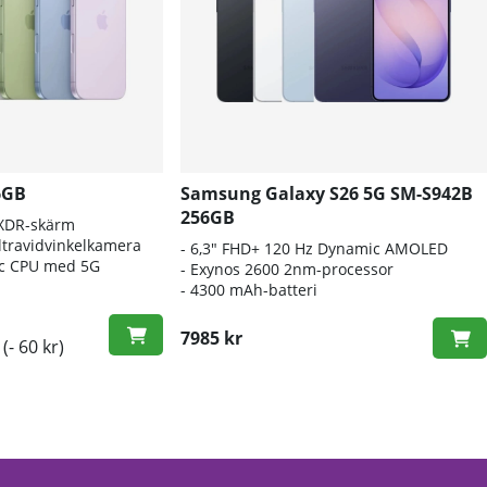
6GB
Samsung Galaxy S26 5G SM-S942B
256GB
 XDR-skärm
travidvinkelkamera
- 6
,3" FHD+ 120 Hz Dynamic AMOLED
nic CPU med 5G
- E
xynos 2600 2nm-processor
-
4300 mAh-batteri
7985 kr
(- 60 kr)