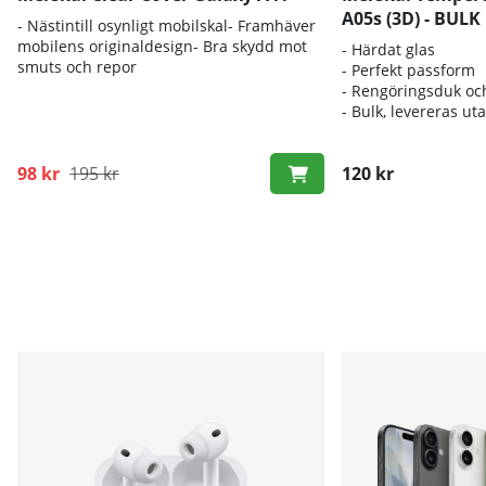
A05s (3D) - BULK
- Nästintill osynligt mobilskal- Framhäver
mobilens originaldesign- Bra skydd mot
- Härdat glas
smuts och repor
- Perfekt passform
- Rengöringsduk oc
- Bulk, levereras ut
98 kr
195 kr
120 kr